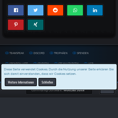
TEAMSPEAK
DISCORD
TROPHÄEN
SPENDEN
SPENDEN LISTE
STATISTIK
STEAM STATISTIK
AGB
Diese Seite verwendet Cookies. Durch die Nutzung unserer Seite erklären Sie
sich damit einverstanden, dass wir Cookies setzen.
DATENSCHUTZERKLÄRUNG
IMPRESSUM
Weitere Informationen
Schließen
Community-Software:
WoltLab Suite™