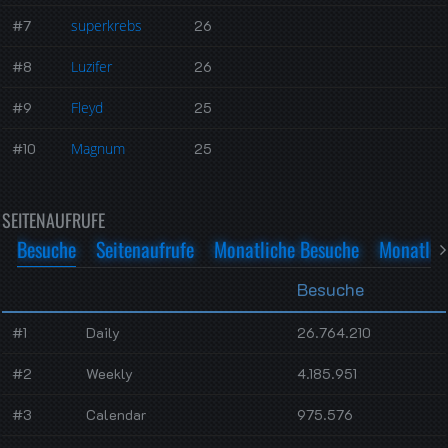
#7
superkrebs
26
#8
Luzifer
26
#9
Fleyd
25
#10
Magnum
25
SEITENAUFRUFE
Besuche
Seitenaufrufe
Monatliche Besuche
Monatlich
Besuche
#1
Daily
26.764.210
#2
Weekly
4.185.951
#3
Calendar
975.576