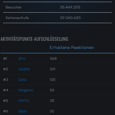
Besucher
35.469.205
Seitenaufrufe
39.360.620
AKTIVITÄTSPUNKTE-AUFSCHLÜSSELUNG
Erhaltene Reaktionen
#1
zEro.
368
#2
Upd4te
129
#3
Gixta
125
#4
Kangaroo
56
#5
HEKTiC
35
#6
Dipsy
32