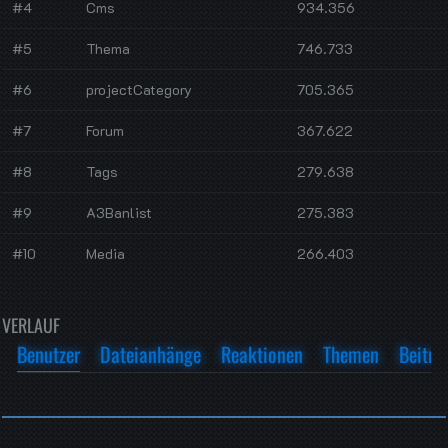
#4
Cms
934.356
#5
Thema
746.733
#6
projectCategory
705.365
#7
Forum
367.622
#8
Tags
279.638
#9
A3Banlist
275.383
#10
Media
266.403
VERLAUF
Benutzer
Dateianhänge
Reaktionen
Themen
Beiträ