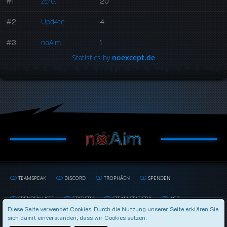
#1
zEro.
20
#2
Upd4te
4
#3
noAim
1
Statistics by
noexcept.de
TEAMSPEAK
DISCORD
TROPHÄEN
SPENDEN
SPENDEN LISTE
STATISTIK
STEAM STATISTIK
AGB
Diese Seite verwendet Cookies. Durch die Nutzung unserer Seite erklären Sie
sich damit einverstanden, dass wir Cookies setzen.
DATENSCHUTZERKLÄRUNG
IMPRESSUM