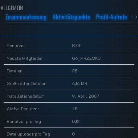
ALLGEMEIN
Zusammenfassung
Aktivitätspunkte
Profil-Aufrufe
K
Benutzer
873
Neuste Mitglieder
G6_PRZEMKO
Dateien
25
Größe aller Dateien
6,16 MB
Installationsdatum
9. April 2007
Aktive Benutzer
45
Benutzer pro Tag
0,12
Dateiuploads pro Tag
0