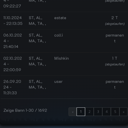
4 -
MA, TA, ,
(abgelaufen)
09:22:27
11.10.2024
ST, AL,
estate
2 T
- 22:13:35
MA, TA, ,
(abgelaufen)
06.10.202
ST, AL,
colli
permanen
4 -
MA, TA, ,
t
21:40:14
02.10.202
ST, AL,
Мishkin
1 T
4 -
MA, TA, ,
(abgelaufen)
22:00:59
26.09.20
ST, AL,
user
permanen
24 -
MA, TA, ,
t
11:31:33
Zeige Bann 1-30 / 1692
«
1
2
3
4
5
»