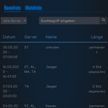
Bannliste
Muteliste
Datum
Server
Name
Länge
30.05.20
ST
unknown
permanen
25 -
t
07:05:05
16.03.202
ST, AL,
Jaeger
6 Std
5 -
MA, TA
(abgelaufen)
16:47:05
07.03.20
TA
Jaeger
2 Std
25 -
(abgelaufen)
23:21:33
24.02.20
ST, AL,
Keyrex
permanen