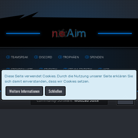
TEAMSPEAK
DISCORD
TROPHÄEN
SPENDEN
SPENDEN LISTE
STATISTIK
STEAM STATISTIK
AGB
Diese Seite verwendet Cookies. Durch die Nutzung unserer Seite erklären Sie
sich damit einverstanden, dass wir Cookies setzen.
DATENSCHUTZERKLÄRUNG
IMPRESSUM
Weitere Informationen
Schließen
Community-Software:
WoltLab Suite™