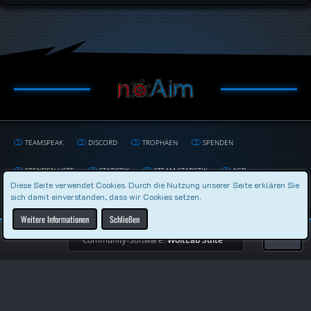
TEAMSPEAK
DISCORD
TROPHÄEN
SPENDEN
SPENDEN LISTE
STATISTIK
STEAM STATISTIK
AGB
Diese Seite verwendet Cookies. Durch die Nutzung unserer Seite erklären Sie
sich damit einverstanden, dass wir Cookies setzen.
DATENSCHUTZERKLÄRUNG
IMPRESSUM
Weitere Informationen
Schließen
Community-Software:
WoltLab Suite™