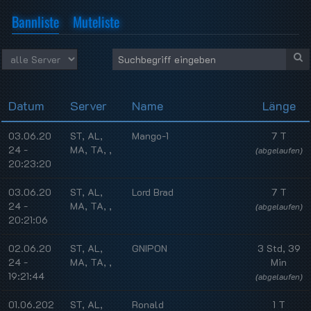
Bannliste
Muteliste
Datum
Server
Name
Länge
03.06.20
ST, AL,
Mango-1
7 T
24 -
MA, TA, ,
(abgelaufen)
20:23:20
03.06.20
ST, AL,
Lord Brad
7 T
24 -
MA, TA, ,
(abgelaufen)
20:21:06
02.06.20
ST, AL,
GNIPON
3 Std, 39
24 -
MA, TA, ,
Min
19:21:44
(abgelaufen)
01.06.202
ST, AL,
Ronald
1 T