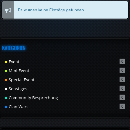
Es wurden keine Einträge gefunden.
KATEGORIEN
Event
0
Mini Event
0
Special Event
0
Sonstiges
0
Community Besprechung
0
Clan Wars
0