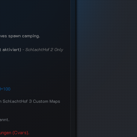
ives spawn camping.
 aktiviert)
- SchlachtHof 2 Only
d=100
nem SchlachtHof 3 Custom Maps
annt.
lungen (Cvars).