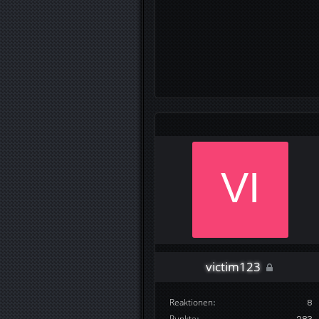
victim123
Reaktionen
8
Punkte
283