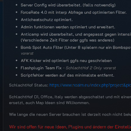
Server Config wird überarbeitet. (falls notwendig)
ForceRate 4.0 mit interp Abfrage und optimierten Filter.
Anticheatschutz optimiert.
Admin funktionen werden optimiert und erweitert.
Anticamp wird überarbeitet, und angepasst gegen intens
(Verschiedene Zeit Filter oder ggfs was anderes)
Bomb Spot Auto Filter (Unter 8 spielern nur ein Bombspot
vorerst
AFK Kicker wird optimiert ggfs neu geschrieben
Flashplugin Team Fix
- SchlachtHof 2 Only vorerst
Scriptfehler werden auf das minimalste entfernt.
SchlachtHof Status:
https://www.noaim.eu/index.php?project&pi
SchlachtHof D1, Office, Italy werden abgeschaltet und mit ei
ersetzt, auch Map Ideen sind Willkommen.
Wie lange die neuen Server brauchen ist derzeit noch nicht bek
Wir sind offen für neue Ideen, Plugins und ändern der Einstel