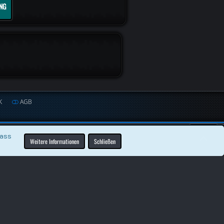
NG
K
AGB
dass
Weitere Informationen
Schließen