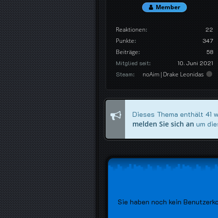
Member
Reaktionen
22
Punkte
347
Beiträge
58
Mitglied seit
10. Juni 2021
Steam
noAim|Drake Leonidas
Dieses Thema enthält 41 wei
melden Sie sich an
um die
Sie haben noch kein Benutzerk