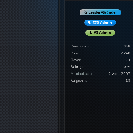
Leader/Gründer
CSS Admin
A3 Admin
Reaktionen
368
Punkte
2.943
News
20
Beiträge
399
Mitglied seit
9. April 2007
Aufgaben
23