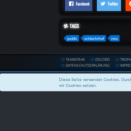
Facebook
Twitter
TAGS
public
schlachthof
neu
TEAMSPEAK
DISCORD
TROP
DATENSCHUTZERKLÄRUNG
IMPRE
Diese Seite verwendet Cookies. Durch
wir Cookies setzen.