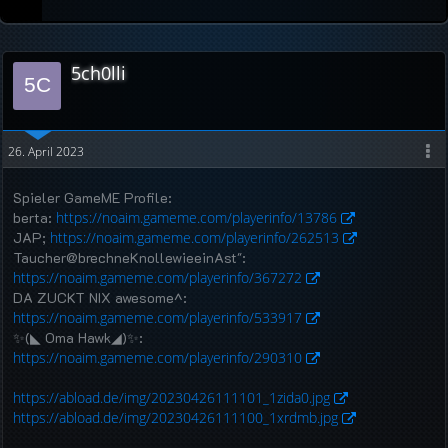
5ch0lli
26. April 2023
Spieler GameME Profile:
berta:
https://noaim.gameme.com/playerinfo/13786
JAP;
https://noaim.gameme.com/playerinfo/262513
Taucher@brechneKnollewieeinAst":
https://noaim.gameme.com/playerinfo/367272
DA ZUCKT NIX awesome^:
https://noaim.gameme.com/playerinfo/533917
✨(◣ Oma Hawk◢)✨:
https://noaim.gameme.com/playerinfo/290310
https://abload.de/img/20230426111101_1zida0.jpg
https://abload.de/img/20230426111100_1xrdmb.jpg