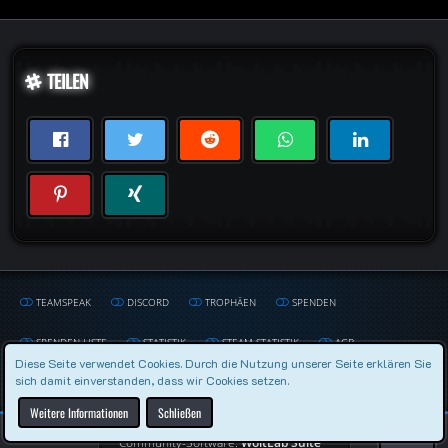
TEILEN
TEAMSPEAK
DISCORD
TROPHÄEN
SPENDEN
SPENDEN LISTE
STATISTIK
STEAM STATISTIK
AGB
Diese Seite verwendet Cookies. Durch die Nutzung unserer Seite erklären Sie
sich damit einverstanden, dass wir Cookies setzen.
DATENSCHUTZERKLÄRUNG
IMPRESSUM
Weitere Informationen
Schließen
Community-Software:
WoltLab Suite™