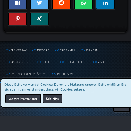
TEAMSPEAK
DISCORD
TROPHÄEN
SPENDEN
SPENDEN LISTE
STATISTIK
STEAM STATISTIK
AGB
DATENSCHUTZERKLÄRUNG
IMPRESSUM
Diese Seite verwendet Cookies. Durch die Nutzung unserer Seite erklären Sie
sich damit einverstanden, dass wir Cookies setzen.
Community-Software:
WoltLab Suite™
Weitere Informationen
Schließen