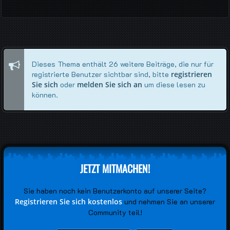
Dieses Thema enthält 26 weitere Beiträge, die nur für
registrierte Benutzer sichtbar sind, bitte
registrieren
Sie sich
oder
melden Sie sich an
um diese lesen zu
können.
JETZT MITMACHEN!
Sie haben noch kein Benutzerkonto auf unserer Seite?
Registrieren Sie sich kostenlos
und nehmen Sie an unserer
Community teil!