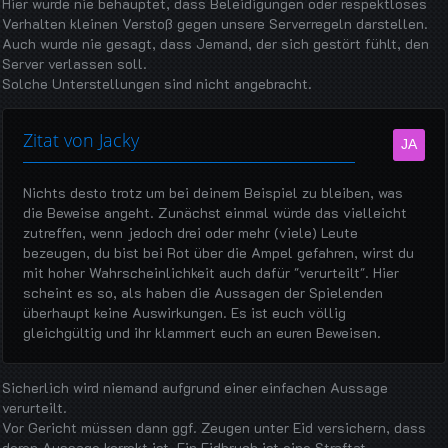
Hier wurde nie behauptet, dass Beleidigungen oder respektloses
Verhalten kleinen Verstoß gegen unsere Serverregeln darstellen.
Auch wurde nie gesagt, dass Jemand, der sich gestört fühlt, den
Server verlassen soll.
Solche Unterstellungen sind nicht angebracht.
Zitat von Jacky
Nichts desto trotz um bei deinem Beispiel zu bleiben, was
die Beweise angeht. Zunächst einmal würde das vielleicht
zutreffen, wenn jedoch drei oder mehr (viele) Leute
bezeugen, du bist bei Rot über die Ampel gefahren, wirst du
mit hoher Wahrscheinlichkeit auch dafür "verurteilt". Hier
scheint es so, als haben die Aussagen der Spielenden
überhaupt keine Auswirkungen. Es ist euch völlig
gleichgültig und ihr klammert euch an euren Beweisen.
Sicherlich wird niemand aufgrund einer einfachen Aussage
verurteilt.
Vor Gericht müssen dann ggf. Zeugen unter Eid versichern, dass
deren Aussage korrekt ist. Ein Eidbruch ist eine Straftat.