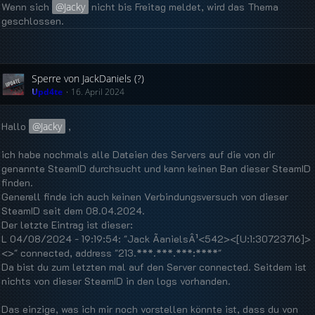
Wenn sich
Jacky
nicht bis Freitag meldet, wird das Thema
geschlossen.
Sperre von JackDaniels (?)
Upd4te
16. April 2024
Hallo
Jacky
,
ich habe nochmals alle Dateien des Servers auf die von dir
genannte SteamID durchsucht und kann keinen Ban dieser SteamID
finden.
Generell finde ich auch keinen Verbindungsversuch von dieser
SteamID seit dem 08.04.2024.
Der letzte Eintrag ist dieser:
L 04/08/2024 - 19:19:54: "Jack ÃanielsÂ¹<542><[U:1:30723716]>
<>" connected, address "213.***.***.***:****"
Da bist du zum letzten mal auf den Server connected. Seitdem ist
nichts von dieser SteamID in den logs vorhanden.
Das einzige, was ich mir noch vorstellen könnte ist, dass du von