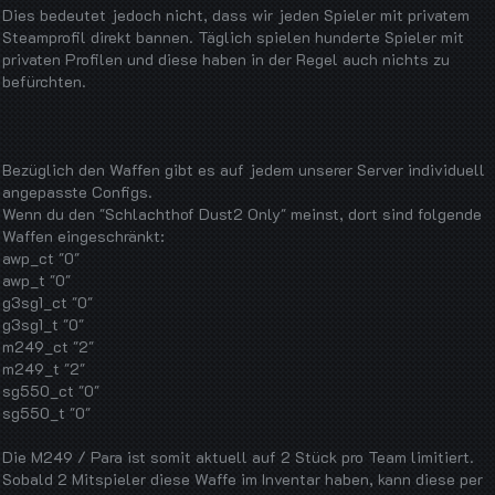
Dies bedeutet jedoch nicht, dass wir jeden Spieler mit privatem
Steamprofil direkt bannen. Täglich spielen hunderte Spieler mit
privaten Profilen und diese haben in der Regel auch nichts zu
befürchten.
Bezüglich den Waffen gibt es auf jedem unserer Server individuell
angepasste Configs.
Wenn du den "Schlachthof Dust2 Only" meinst, dort sind folgende
Waffen eingeschränkt:
awp_ct "0"
awp_t "0"
g3sg1_ct "0"
g3sg1_t "0"
m249_ct "2"
m249_t "2"
sg550_ct "0"
sg550_t "0"
Die M249 / Para ist somit aktuell auf 2 Stück pro Team limitiert.
Sobald 2 Mitspieler diese Waffe im Inventar haben, kann diese per