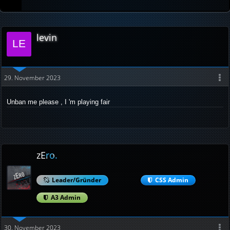
levin
29. November 2023
Unban me please , I 'm playing fair
zEro.
Leader/Gründer
CSS Admin
A3 Admin
30. November 2023