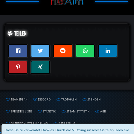
TEILEN
TEAMSPEAK
DISCORD
TROPHÄEN
SPENDEN
SPENDEN LISTE
STATISTIK
STEAM STATISTIK
AGB
DATENSCHUTZERKLÄRUNG
IMPRESSUM
Diese Seite verwendet Cookies. Durch die Nutzung unserer Seite erklären Sie