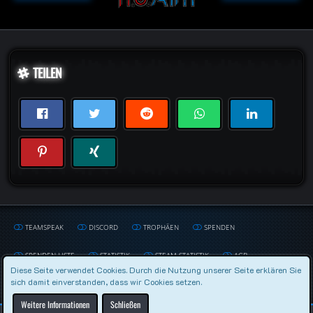
TEILEN
TEAMSPEAK
DISCORD
TROPHÄEN
SPENDEN
SPENDEN LISTE
STATISTIK
STEAM STATISTIK
AGB
Diese Seite verwendet Cookies. Durch die Nutzung unserer Seite erklären Sie
sich damit einverstanden, dass wir Cookies setzen.
DATENSCHUTZERKLÄRUNG
IMPRESSUM
Weitere Informationen
Schließen