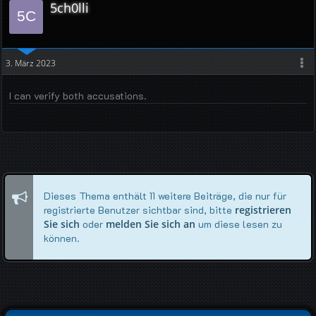
5ch0lli
3. März 2023
I can verify both accusations.
Dieses Thema enthält 11 weitere Beiträge, die nur für
registrierte Benutzer sichtbar sind, bitte
registrieren
Sie sich
oder
melden Sie sich an
um diese lesen zu
können.