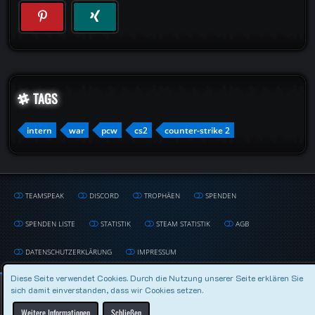
TAGS
intern
war
pcw
cs2
counter-strike 2
TEAMSPEAK
DISCORD
TROPHÄEN
SPENDEN
SPENDEN LISTE
STATISTIK
STEAM STATISTIK
AGB
DATENSCHUTZERKLÄRUNG
IMPRESSUM
Diese Seite verwendet Cookies. Durch die Nutzung unserer Seite erklären Sie
sich damit einverstanden, dass wir Cookies setzen.
Community-Software:
WoltLab Suite™
Weitere Informationen
Schließen