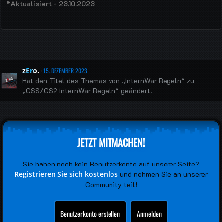
*Aktualisiert - 23.10.2023
zEro.
15. DEZEMBER 2023
Hat den Titel des Themas von „InternWar Regeln“ zu
„CSS/CS2 InternWar Regeln“ geändert.
JETZT MITMACHEN!
Sie haben noch kein Benutzerkonto auf unserer Seite?
Registrieren Sie sich kostenlos
und nehmen Sie an unserer
Community teil!
Benutzerkonto erstellen
Anmelden