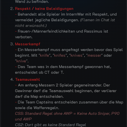
Wand zu befinden.
Respekt / keine Beleidigungen
-
Behandelt alle Spieler im InternWar mit Respekt, und
vermeidet jegliche Beleidigungen.
(Flamen im Chat ist
nicht erwünscht.)
-
Frauen-/Männerfeindlichkeiten und Rassimus ist
verboten.
Messerkampf
-
Ein Messerkampf muss angefragt werden bevor das Spiel
beginnt. Mit "
knife
", "
knifes
", "
knives
", "
messer
" oder
"
knive
".
-
Das Team was in dem Messerkampf gewonnen hat,
entscheidet ob CT oder T.
Teamauswahl
-
Am anfang Messern 2 Spieler gegeneinander. Der
Gewinner darf die Teamauswahl beginnen, der verlierer
darf die Map entscheiden.
-
Die Team Captains entscheiden zusammen über die Map
sowie die Waffenregeln.
CSS: Standard Regel ohne AWP = Keine Auto Sniper, P90
und AWP
CS2: Dort gibt es keine Standard Regel