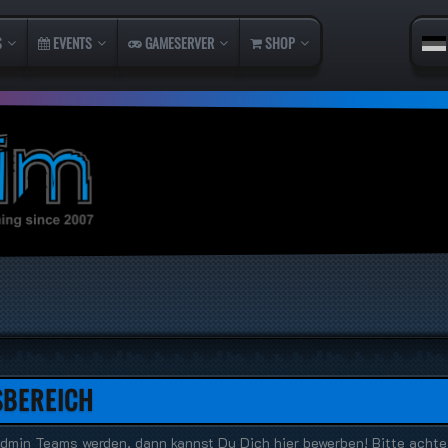
S
EVENTS
GAMESERVER
SHOP
SBEREICH
dmin Teams werden, dann kannst Du Dich hier bewerben! Bitte achte