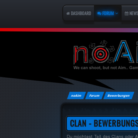
DASHBOARD
FORUM
NEW
noAim
Forum
Bewerbungen
CLAN - BEWERBUNG
Du möchtest Teil des Clans oder A