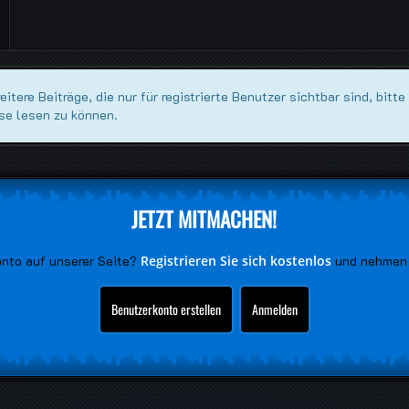
tere Beiträge, die nur für registrierte Benutzer sichtbar sind, bitte
se lesen zu können.
JETZT MITMACHEN!
onto auf unserer Seite?
Registrieren Sie sich kostenlos
und nehmen 
Benutzerkonto erstellen
Anmelden