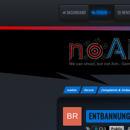
DASHBOARD
FORUM
NEW
noAim
Forum
Complaints & Unba
ENTBANNUNG
CS:S
Public