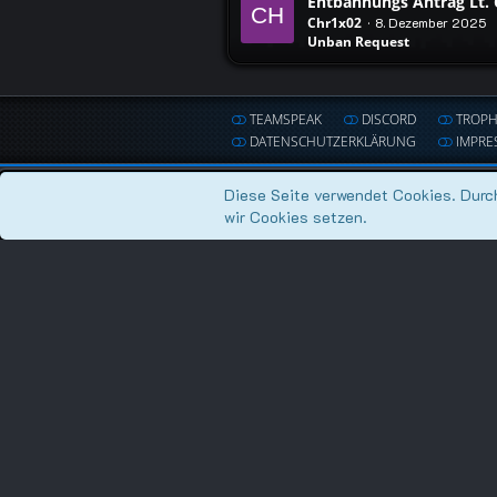
Entbannungs Antrag Lt. 
Chr1x02
8. Dezember 2025
Unban Request
TEAMSPEAK
DISCORD
TROP
DATENSCHUTZERKLÄRUNG
IMPRE
Diese Seite verwendet Cookies. Durch
wir Cookies setzen.