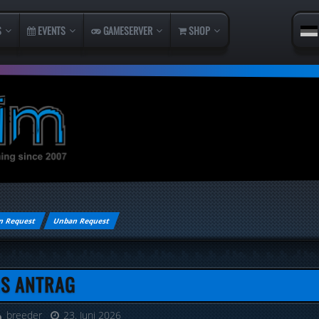
S
EVENTS
GAMESERVER
SHOP
n Request
Unban Request
S ANTRAG
breeder
23. Juni 2026