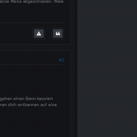
ganze Weile abgeschworen. Wäre
#2
rgehen einen Bann kassiert
 man dich entbannen auf eine