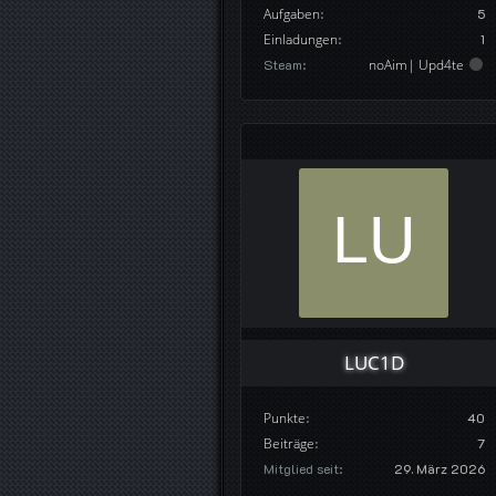
Aufgaben
5
Einladungen
1
Steam
noAim| Upd4te
LUC1D
Punkte
40
Beiträge
7
Mitglied seit
29. März 2026