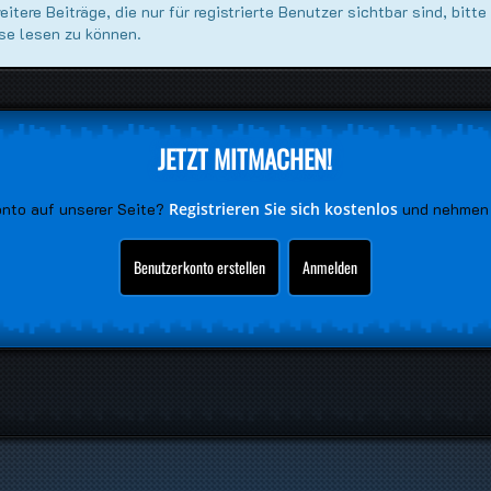
tere Beiträge, die nur für registrierte Benutzer sichtbar sind, bitte
se lesen zu können.
JETZT MITMACHEN!
onto auf unserer Seite?
Registrieren Sie sich kostenlos
und nehmen 
Benutzerkonto erstellen
Anmelden