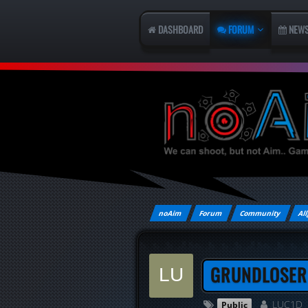
DASHBOARD
FORUM
NEW
noAim
Forum
Community
All
GRUNDLOSER
LUC1D
Public