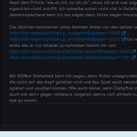
Nach dem Prinzip "wie du mir, so ich dir", muss ich erst mal sa
eigentlich nicht zutrifft. Ich schreibe schon nicht viel in Relat
dementsprechend kann ich nur sagen dass Votes wegen Insults
Die üblichen konstanten votes kommen immer von den selben we
https://hlx.noaim.eu/hlstats.p…e=playerinfo&player=15945
https://hlx.noaim.eu/hlstats.p…e=playerinfo&player=16131
(so w
erste was er tut voteban zu schreiben kommt mir vor)
https://hlx.noaim.eu/hlstats.php?mode=playerinfo&player=6663
https://hlx.noaim.eu/hlstats.php?mode=playerinfo&player=1101
Mit 100%er Sicherheit kann ich sagen, dass Votes unbegründet 
die nicht auf den Kopf gefallen sind und das Spiel auch tatsä
spielen und vouchen können. Wie auch immer, wenn Dampflok ma
auch mal aktiv gegen votebans vorgehen wenns nich einfach nur
mal so macht.