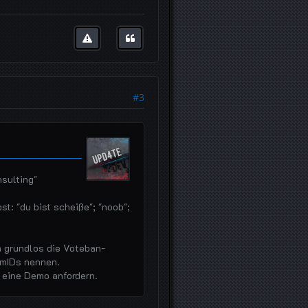
#3
sulting"
t: "du bist scheiße"; "noob";
 grundlos die Voteban-
amIDs nennen.
n eine Demo anfordern.