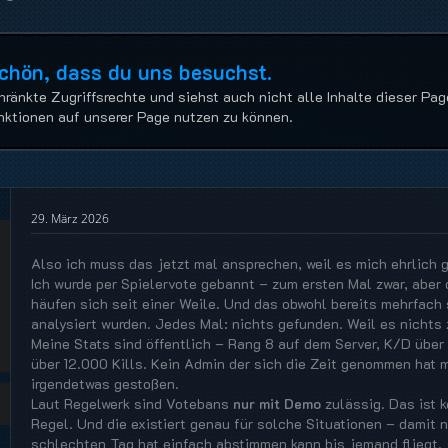
Schön, dass du uns besuchst.
hränkte Zugriffsrechte und siehst auch nicht alle Inhalte dieser Pag
Funktionen auf unserer Page nutzen zu können.
29. März 2026
Also ich muss das jetzt mal ansprechen, weil es mich ehrlich 
Ich wurde per Spielervote gebannt – zum ersten Mal zwar, aber
häufen sich seit einer Weile. Und das obwohl bereits mehrfac
analysiert wurden. Jedes Mal: nichts gefunden. Weil es nichts z
Meine Stats sind öffentlich – Rang 8 auf dem Server, K/D über
über 12.000 Kills. Kein Admin der sich die Zeit genommen hat 
irgendetwas gestoßen.
Laut Regelwerk sind Votebans
nur mit Demo
zulässig. Das ist k
Regel. Und die existiert genau für solche Situationen – damit n
schlechten Tag hat einfach abstimmen kann bis jemand fliegt.