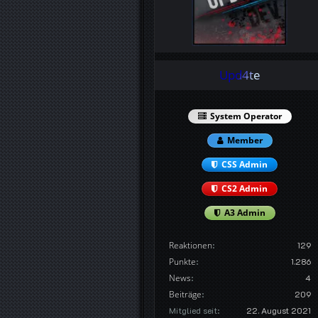
Upd4te
System Operator
Member
CSS Admin
CS2 Admin
A3 Admin
Reaktionen
129
Punkte
1.286
News
4
Beiträge
209
Mitglied seit
22. August 2021