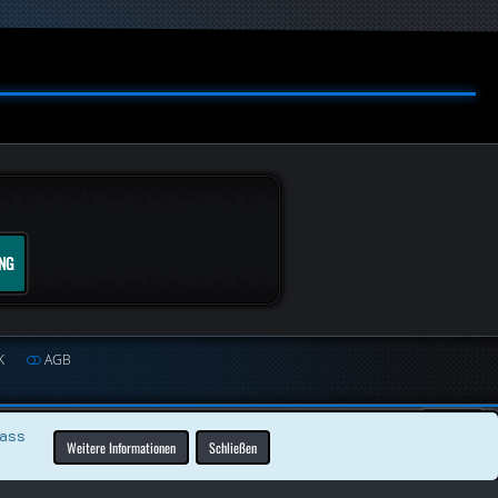
NG
K
AGB
dass
Weitere Informationen
Schließen