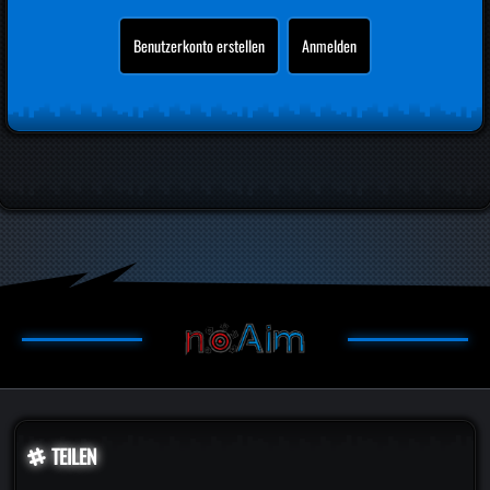
[IMG:
https://i.gyazo.com/50947df7ed668d346c462db1c8ea
4629.png
]
Benutzerkonto erstellen
Anmelden
Gruß
Upd4te
TEILEN