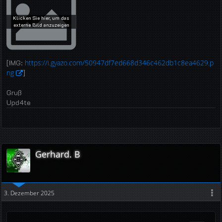
[IMG:
https://i.gyazo.com/50947df7ed668d346c462db1c8ea4629.p
ng
]
Gruß
Upd4te
Gerhard. B
3. Dezember 2025