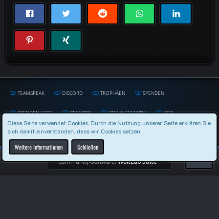
TEAMSPEAK
DISCORD
TROPHÄEN
SPENDEN
SPENDEN LISTE
STATISTIK
STEAM STATISTIK
AGB
Diese Seite verwendet Cookies. Durch die Nutzung unserer Seite erklären Sie
sich damit einverstanden, dass wir Cookies setzen.
DATENSCHUTZERKLÄRUNG
IMPRESSUM
Weitere Informationen
Schließen
Community-Software:
WoltLab Suite™