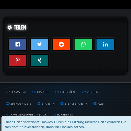
TEILEN
TEAMSPEAK
DISCORD
TROPHÄEN
SPENDEN
SPENDEN LISTE
STATISTIK
STEAM STATISTIK
AGB
DATENSCHUTZERKLÄRUNG
IMPRESSUM
Diese Seite verwendet Cookies. Durch die Nutzung unserer Seite erklären Sie
sich damit einverstanden, dass wir Cookies setzen.