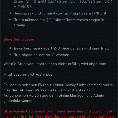
(SteamID = STEAM_0:0:* | SteamID3 = [U:1:*] | SteamID64
= 765611*)
Teamspeak und Forum Aktivität Trialphase ist Pflicht.
Trials müssen ein "
[T]
" hinter ihrem Namen tragen in
Steam.
Bewerbungsdauer:
Bewerberphase dauert 2-3 Tage danach wird man Trial.
Trialphase dauert ca. 2 Wochen.
Wer die Grundvoraussetzungen nicht erfüllt, wird abgelehnt.
Mitgliedschaft ist kostenlos.
Es kann in seltenen Fällen zu einer Demopflicht kommen, sollte
dies der Fall sein. Müssen alle Demos Clientseitig
Aufgenommen werden und dann einem Management Admin
geschickt werden.
BItte wundert euch nicht wenn eure Bewerbung plötzlich nicht
mehr sichtbar ist. Alle Bewerbungen werden Intern verschoben