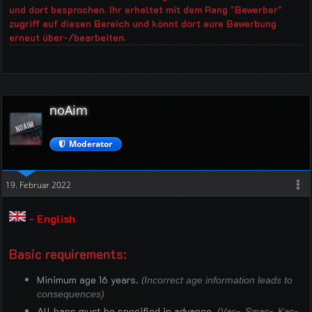
und dort besprochen. Ihr erhaltet mit dem Rang "Bewerber"
zugriff auf diesen Bereich und könnt dort eure Bewerbung
erneut über-/bearbeiten.
noAim
Moderator
19. Februar 2022
- English
Basic requirements:
Minimum age 16 years.
(
Incorrect age information leads to
consequences)
All bans must be specified in advance.
(Vac-, Smac-, Kac-