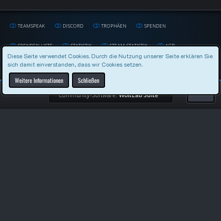
TEAMSPEAK
DISCORD
TROPHÄEN
SPENDEN
SPENDEN LISTE
STATISTIK
STEAM STATISTIK
AGB
Diese Seite verwendet Cookies. Durch die Nutzung unserer Seite erklären Sie
sich damit einverstanden, dass wir Cookies setzen.
DATENSCHUTZERKLÄRUNG
IMPRESSUM
Weitere Informationen
Schließen
Community-Software:
WoltLab Suite™