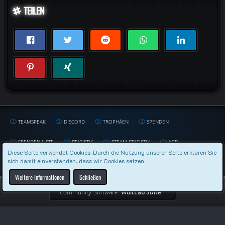
TEILEN
TEAMSPEAK
DISCORD
TROPHÄEN
SPENDEN
SPENDEN LISTE
STATISTIK
STEAM STATISTIK
AGB
Diese Seite verwendet Cookies. Durch die Nutzung unserer Seite erklären Sie
sich damit einverstanden, dass wir Cookies setzen.
DATENSCHUTZERKLÄRUNG
IMPRESSUM
Weitere Informationen
Schließen
Community-Software:
WoltLab Suite™