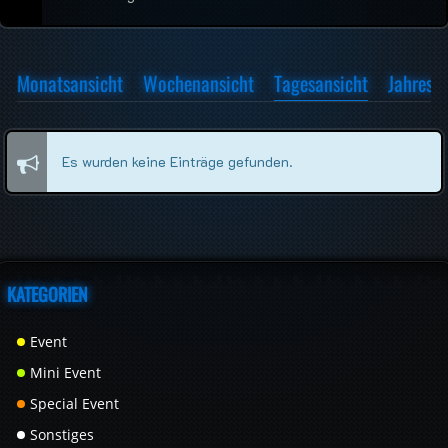
Monatsansicht
Wochenansicht
Tagesansicht
Jahresa
Es wurden keine Einträge gefunden.
KATEGORIEN
Event
Mini Event
Special Event
Sonstiges