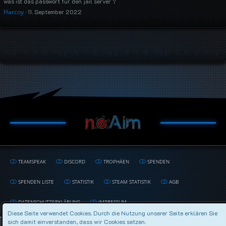
was ist das passwort für den jail server ?
Harcoy
11. September 2022
TEAMSPEAK
DISCORD
TROPHÄEN
SPENDEN
SPENDEN LISTE
STATISTIK
STEAM STATISTIK
AGB
DATENSCHUTZERKLÄRUNG
IMPRESSUM
Diese Seite verwendet Cookies. Durch die Nutzung unserer Seite erklären Sie
sich damit einverstanden, dass wir Cookies setzen.