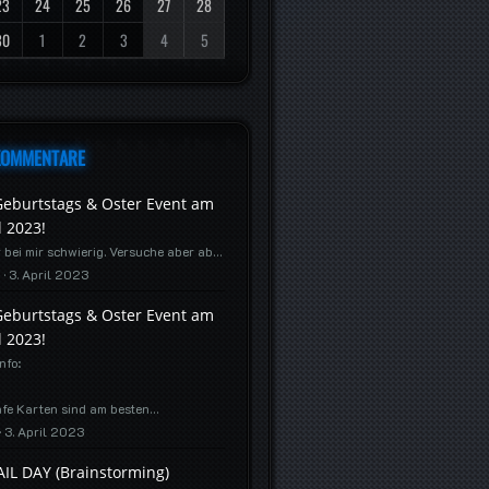
23
24
25
26
27
28
30
1
2
3
4
5
 KOMMENTARE
eburtstags & Oster Event am
l 2023!
r bei mir schwierig. Versuche aber ab…
o
3. April 2023
eburtstags & Oster Event am
l 2023!
nfo:
fe Karten sind am besten…
3. April 2023
AIL DAY (Brainstorming)