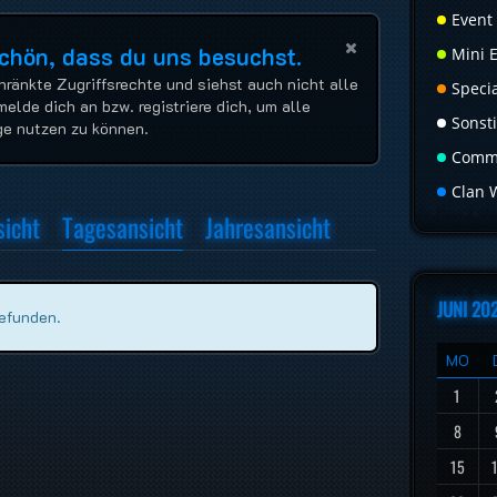
Event
Schön, dass du uns besuchst.
Mini 
hränkte Zugriffsrechte und siehst auch nicht alle
Speci
melde dich an bzw. registriere dich, um alle
Sonst
ge nutzen zu können.
Commu
Clan 
icht
Tagesansicht
Jahresansicht
JUNI 20
gefunden.
MO
1
8
15