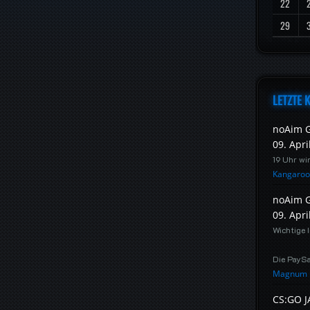
22
29
LETZTE
noAim G
09. Apri
19 Uhr wi
Kangaro
noAim G
09. Apri
Wichtige I
Die PaySa
Magnum
CS:GO J