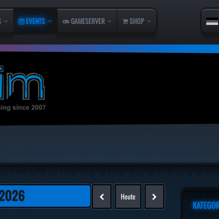
S
EVENTS
GAMESERVER
SHOP
 2026
Heute
KATEGOR